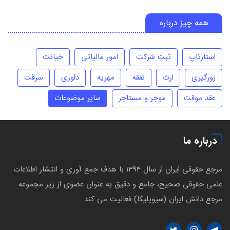
همه چیز درباره
استارتاپ
ثبت شرکت
امور مالیاتی
خیانت
زورگیری
ارث
نفقه
مهریه
داوری
سرقت
عقد موقت
موجر و مستاجر
سایر موضوعات
درباره ما
مرجع حقوقی ایران از سال 1394 با هدف جمع آوری و انتشار اطلاعات
علمی حقوقی صحیح، جامع و دقیق به عنوان عضوی از زیر مجموعه
مرجع دانش ایران (سیویلیکا) فعالیت می کند.