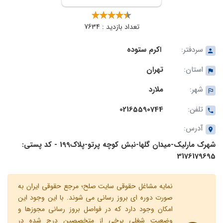
تعداد بازدید : 7634
سردفتر:
اکرم ستوده
استان:
تهران
شهر:
ملارد
تلفن:
02165590744
آدرس:
شهرک مارلیک-میدان گلها-نبش کوچه پرتو-پلاک199 - کد پستی:
3176179695
نمایه مشاغل حقوقی سایت صلح؛ مرجع حقوقی ایران به
صورت دوره ای بروز رسانی می شوند. با این وجود این
امکان وجود دارد که در فواصل بروز رسانی مجوزها و
وضعیت شغلی برخی از متخصصین درج شده در