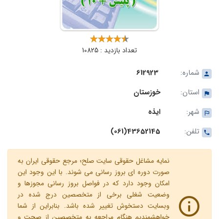
تعداد بازدید : 10825
شماره:
612923
استان:
خوزستان
شهر:
ایذه
تلفن:
43652145(061)
نمایه مشاغل حقوقی سایت صلح؛ مرجع حقوقی ایران به
صورت دوره ای بروز رسانی می شوند. با این وجود این
امکان وجود دارد که در فواصل بروز رسانی مجوزها و
وضعیت شغلی برخی از متخصصین درج شده در
وبسایت دستخوش تغییر شده باشد. بنابراین از شما
خواهشمندیم هنگام مراجعه به متخصصین از صحت و