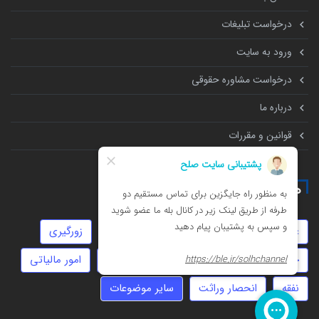
درخواست تبلیغات
ورود به سایت
درخواست مشاوره حقوقی
درباره ما
قوانین و مقررات
همه چیز درباره
عقد دائم
استارتاپ
چک
سرقت
زورگیری
جعل
مهریه
توهین
کلاهبرداری
امور مالیاتی
نفقه
انحصار وراثت
سایر موضوعات