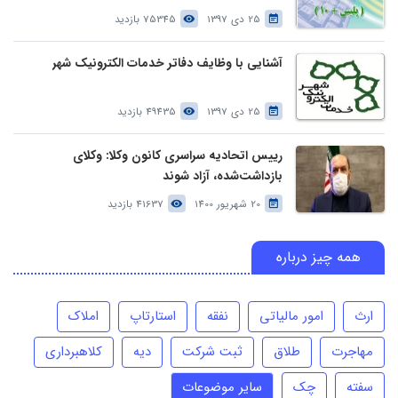
25 دی 1397
75345 بازدید
آشنایی با وظایف دفاتر خدمات الکترونیک شهر
25 دی 1397
49435 بازدید
رییس اتحادیه سراسری کانون وکلا: وکلای
بازداشت‌شده، آزاد شوند
20 شهریور 1400
41637 بازدید
همه چیز درباره
ارث
امور مالیاتی
نفقه
استارتاپ
املاک
مهاجرت
طلاق
ثبت شرکت
دیه
کلاهبرداری
سفته
چک
سایر موضوعات