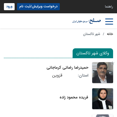
درخواست ویرایش/ثبت نام
ورود
راهنما
خانه
شهر تاکستان
وکلای شهر تاکستان
حمیدرضا رضائی کرماجانی
قزوین
استان:
فریده محمود زاده