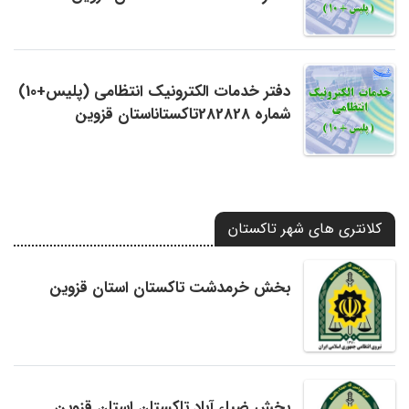
دفتر خدمات الکترونیک انتظامی (پلیس+10)
شماره 282828تاکستاناستان قزوین
کلانتری های شهر تاکستان
بخش خرمدشت تاکستان استان قزوین
بخش ضیاء آباد تاکستان استان قزوین