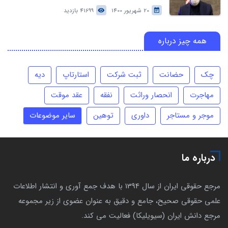
20 شهریور 1400
41699 بازدید
همه چیز درباره
چک
حضانت
ثبت شرکت
استارتاپ
دیه
مهاجرت
انحصار وراثت
نفقه
عقد موقت
موجر و مستاجر
داوری
توهین
سایر موضوعات
درباره ما
مرجع حقوقی ایران از سال 1394 با هدف جمع آوری و انتشار اطلاعات
علمی حقوقی صحیح، جامع و دقیق به عنوان عضوی از زیر مجموعه
مرجع دانش ایران (سیویلیکا) فعالیت می کند.