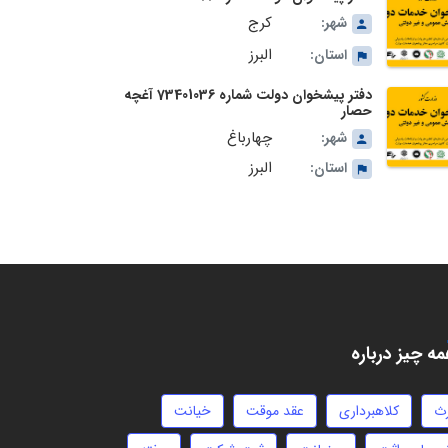
کرج
شهر:
البرز
استان:
دفتر پیشخوان دولت شماره 73401036 آغچه
حصار
چهارباغ
شهر:
البرز
استان:
ه چیز درباره
رث
کلاهبرداری
عقد موقت
خیانت