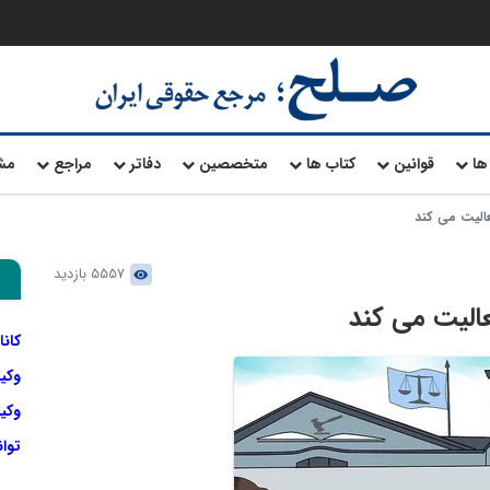
ها
قوانین
کتاب ها
متخصصین
دفاتر
مراجع
مش
لیت می کند
5557 بازدید
لیت می کند
کانا
وکی
وکیل
توا