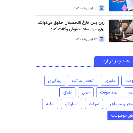
26 اردیبهشت 1403
زین پس فارغ التحصیلان حقوق می‌توانند
برای موسسات حقوقی وکالت کنند
17 اردیبهشت 1403
همه چیز درباره
همت
داوری
انحصار وراثت
زورگیری
فقه
عقد موقت
جعل
طلاق
وجر و مستاجر
سرقت
استارتاپ
سفته
ایر موضوعات