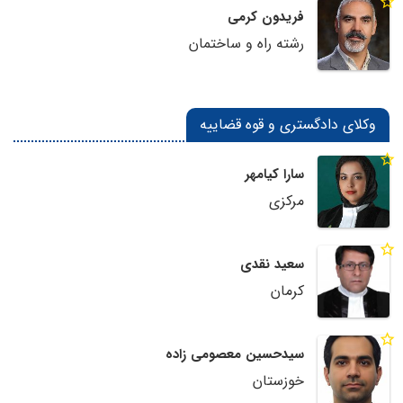
فریدون کرمی
رشته راه و ساختمان
وکلای دادگستری و قوه قضاییه
سارا کیامهر
مرکزی
سعید نقدی
کرمان
سیدحسین معصومی زاده
خوزستان