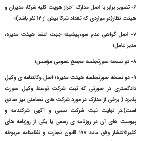
6- تصویر برابر با اصل مدارک احراز هویت کلیه شرکا، مدیران و
هیئت نظار(در مواردی که تعداد شرکا بیش از 12 نفر باشد)؛
7- اصل گواهی عدم سوءپیشینه جهت اعضا هیئت مدیره،
مدیر عامل؛
8- دو نسخه صورتجلسه مجمع عمومی مؤسس؛
9- دو نسخه صورتجلسه هیئت مدیره؛ اصل وکالتنامه ­ی وکیل
دادگستری در صورتی که ثبت شرکت توسط وکیل صورت
پذیرد ( برخی از مدارک در مورد شرکت ­های تضامنی نیز صادق
است).در نهایت ثبت شرکت نسبی و آگهی شرکتنامه و
پیوست­ های آن در روزنامه ­ی رسمی یا یکی از روزنامه ­های
کثیرالانتشار وفق ماده 197 قانون تجارت و نظامنامه مربوطه