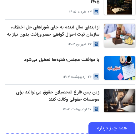
1405
23 خرداد 1405
از ابتدای سال آینده به جای شوراهای حل اختلاف،
سازمان ثبت احوال گواهی حصر وراثت بدون نیاز به
درخواست وراث صادر خواهد کرد
22 شهریور 1403
با موافقت مجلس؛ شنبه‌ها تعطیل می‌شود
26 اردیبهشت 1403
زین پس فارغ التحصیلان حقوق می‌توانند برای
موسسات حقوقی وکالت کنند
17 اردیبهشت 1403
همه چیز درباره