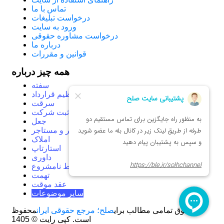
تماس با ما
درخواست تبلیغات
ورود به سایت
درخواست مشاوره حقوقی
درباره ما
قوانین و مقررات
همه چیز درباره
سفته
تنظیم قرارداد
سرقت
ثبت شرکت
جعل
موجر و مستاجر
املاک
استارتاپ
داوری
روابط نامشروع
تهمت
عقد موقت
سایر موضوعات
حقوق تمامی مطالب برای
صلح؛ مرجع حقوقی ایران
محفوظ
است.
کپی رایت © 1405