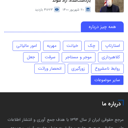
بازداشت‌شده، آزاد شوند
20 شهریور 1400
41623 بازدید
همه چیز درباره
استارتاپ
چک
خیانت
مهریه
امور مالیاتی
کلاهبرداری
موجر و مستاجر
سرقت
جعل
روابط نامشروع
زورگیری
انحصار وراثت
سایر موضوعات
درباره ما
مرجع حقوقی ایران از سال 1394 با هدف جمع آوری و انتشار اطلاعات
علمی حقوقی صحیح، جامع و دقیق به عنوان عضوی از زیر مجموعه