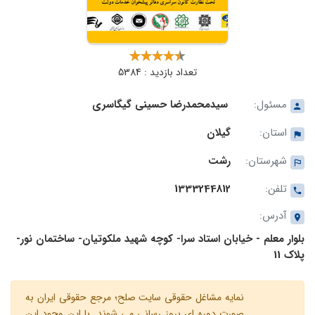
تعداد بازدید : 5384
مسئول:
سیدمحمدرضا حسینی گیگاسری
استان:
گیلان
شهرستان:
رشت
تلفن:
1333244812
آدرس:
بلوار معلم - خیابان استاد سرا- کوچه شهید ملکوتیان- ساختمان نور-
پلاک 11
نمایه مشاغل حقوقی سایت صلح؛ مرجع حقوقی ایران به
صورت دوره ای بروز رسانی می شوند. با این وجود این