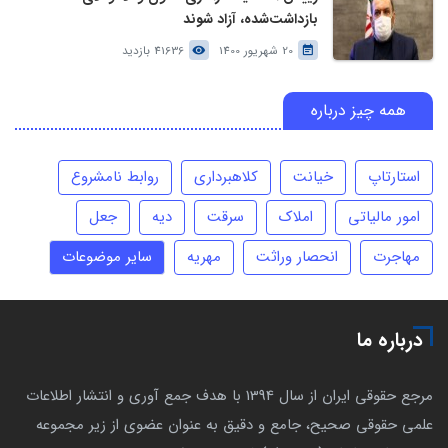
بازداشت‌شده، آزاد شوند
20 شهریور 1400
41636 بازدید
همه چیز درباره
استارتاپ
خیانت
کلاهبرداری
روابط نامشروع
امور مالیاتی
املاک
سرقت
دیه
جعل
مهاجرت
انحصار وراثت
مهریه
سایر موضوعات
درباره ما
مرجع حقوقی ایران از سال 1394 با هدف جمع آوری و انتشار اطلاعات
علمی حقوقی صحیح، جامع و دقیق به عنوان عضوی از زیر مجموعه