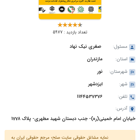
تعداد بازدید : 5977
مسئول:
صغری نیک نهاد
استان:
مازندران
شهرستان:
نور
شهر:
ایزدشهر
تلفن:
1144537376
آدرس:
خیابان امام خمینی(ره)- جنب دبستان شهید مطهری- پلاک 1778
نمایه مشاغل حقوقی سایت صلح؛ مرجع حقوقی ایران به