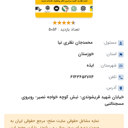
تعداد بازدید : 5056
مسئول:
محمدجان نظری نیا
استان:
خوزستان
شهرستان:
ایذه
تلفن:
6143652784
آدرس:
خیابان شهید قریشوندی- نبش کوچه خواجه نصیر- روبروی
مسجدالنبی
نمایه مشاغل حقوقی سایت صلح؛ مرجع حقوقی ایران به
صورت دوره ای بروز رسانی می شوند. با این وجود این