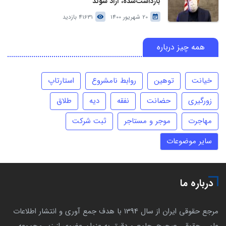
بازداشت‌شده، آزاد شوند
20 شهریور 1400
41631 بازدید
همه چیز درباره
خیانت
توهین
روابط نامشروع
استارتاپ
زورگیری
حضانت
نفقه
دیه
طلاق
مهاجرت
موجر و مستاجر
ثبت شرکت
سایر موضوعات
درباره ما
مرجع حقوقی ایران از سال 1394 با هدف جمع آوری و انتشار اطلاعات
علمی حقوقی صحیح، جامع و دقیق به عنوان عضوی از زیر مجموعه