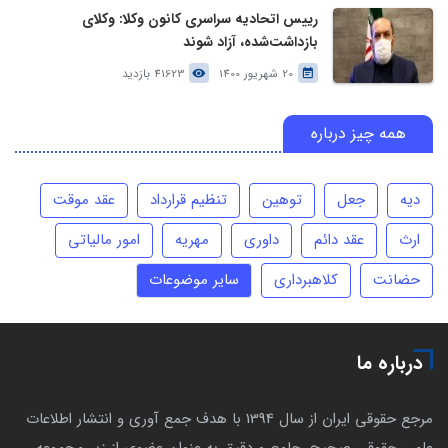
رییس اتحادیه سراسری کانون وکلا: وکلای
بازداشت‌شده، آزاد شوند
20 شهریور 1400
41623 بازدید
همه چیز درباره
دیه
جعل
توهین
تنظیم قرارداد
عقد موقت
ارث
عقد دائم
داوری
مهریه
امور مالیاتی
حضانت
کلاهبرداری
سایر موضوعات
درباره ما
مرجع حقوقی ایران از سال 1394 با هدف جمع آوری و انتشار اطلاعات
علمی حقوقی صحیح، جامع و دقیق به عنوان عضوی از زیر مجموعه