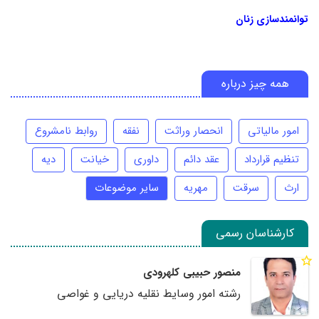
توانمندسازی زنان
همه چیز درباره
امور مالیاتی
انحصار وراثت
نفقه
روابط نامشروع
تنظیم قرارداد
عقد دائم
داوری
خیانت
دیه
ارث
سرقت
مهریه
سایر موضوعات
کارشناسان رسمی
منصور حبیبی کلهرودی
رشته امور وسایط نقلیه دریایی و غواصی