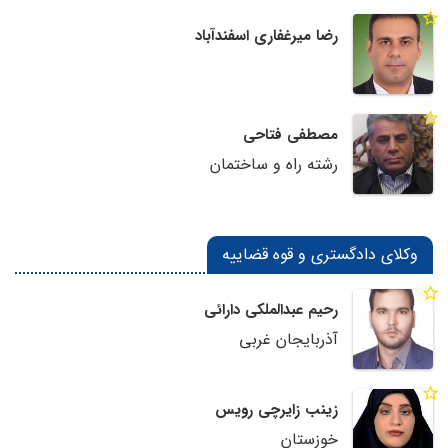
رضا میرغفاری اسفندآباد
مصطفی فتاحی
رشته راه و ساختمان
وکلای دادگستری و قوه قضاییه
رحیم عبدالملکی دارائی
آذربایجان غربی
زینب زایرچی رویس
خوزستان