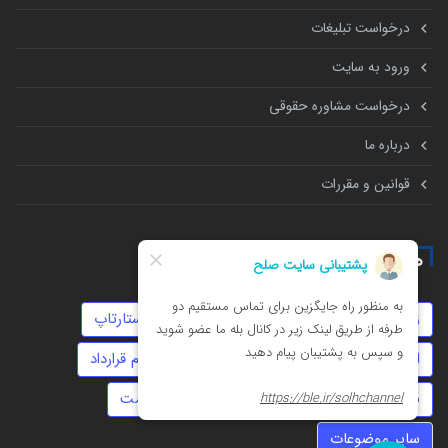
درخواست تبلیغات
ورود به سایت
درخواست مشاوره حقوقی
درباره ما
قوانین و مقررات
همه چیز درباره
زورگیری
سفته
موجر و مستاجر
استارتاپ
املاک
کلاهبرداری
عقد دائم
تنظیم قرارداد
نفقه
روابط نامشروع
حضانت
تهمت
سایر موضوعات