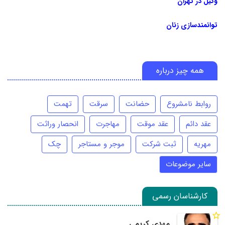
وکیل در تهران
توانمندسازی زنان
همه چیز درباره
روابط نامشروع
حضانت
سرقت
تهمت
عقد دائم
عقد موقت
مهاجرت
انحصار وراثت
مهریه
ثبت شرکت
موجر و مستاجر
چک
سایر موضوعات
کارشناسان رسمی
مهدی کریمی