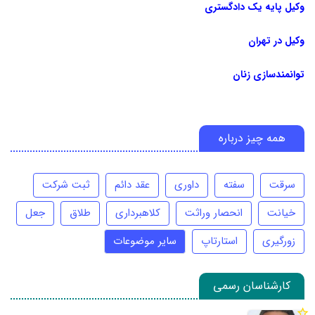
وکیل پایه یک دادگستری
وکیل در تهران
توانمندسازی زنان
همه چیز درباره
سرقت
سفته
داوری
عقد دائم
ثبت شرکت
خیانت
انحصار وراثت
کلاهبرداری
طلاق
جعل
زورگیری
استارتاپ
سایر موضوعات
کارشناسان رسمی