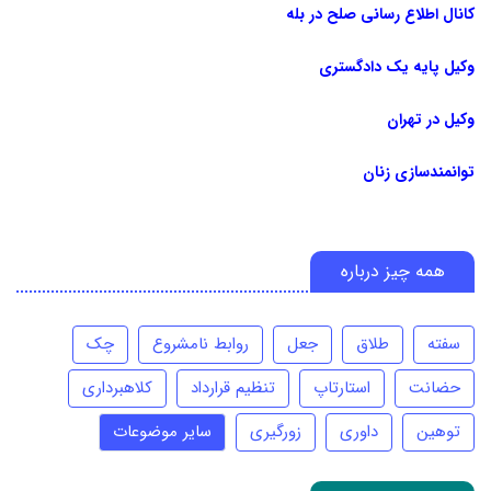
کانال اطلاع رسانی صلح در بله
وکیل پایه یک دادگستری
وکیل در تهران
توانمندسازی زنان
همه چیز درباره
سفته
طلاق
جعل
روابط نامشروع
چک
حضانت
استارتاپ
تنظیم قرارداد
کلاهبرداری
توهین
داوری
زورگیری
سایر موضوعات