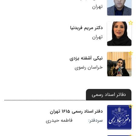
تهران
دکتر مریم فربدنیا
تهران
نیکی آشفته یزدی
خراسان رضوی
دفاتر اسناد رسمی
دفتر اسناد رسمی 1615 تهران
فاطمه حیدری
سردفتر: