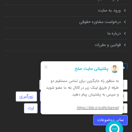
ورود به سایت
درخواست مشاوره حقوقی
درباره ما
قوانین و مقررات
همه چیز درباره
عقد موقت
سفته
سرقت
توهین
انحصار وراثت
استارتاپ
ثبت شرکت
زورگیری
امور مالیاتی
روابط نامشروع
خیانت
ارث
سایر موضوعات