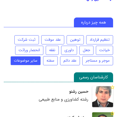
همه چیز درباره
تنظیم قرارداد
توهین
عقد موقت
ثبت شرکت
خیانت
جعل
داوری
نفقه
انحصار وراثت
موجر و مستاجر
عقد دائم
سفته
سایر موضوعات
کارشناسان رسمی
حسین رشنو
رشته کشاورزی و منابع طبیعی