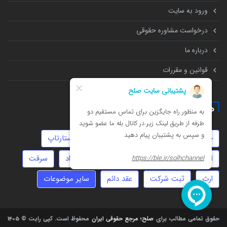
ورود به سایت
درخواست مشاوره حقوقی
درباره ما
قوانین و مقررات
همه چیز درباره
خیانت
املاک
سفته
طلاق
استارتاپ
انحصار وراثت
عقد موقت
تنظیم قرارداد
سرقت
ارث
ثبت شرکت
عقد دائم
سایر موضوعات
حقوق تمامی مطالب برای
صلح؛ مرجع حقوقی ایران
محفوظ است.
کپی رایت © 1405