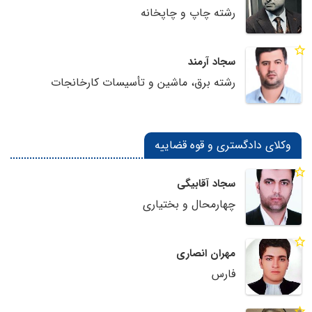
رشته چاپ و چاپخانه
سجاد آرمند
رشته برق، ماشین و تأسیسات کارخانجات
وکلای دادگستری و قوه قضاییه
سجاد آقابیگی
چهارمحال و بختیاری
مهران انصاری
فارس