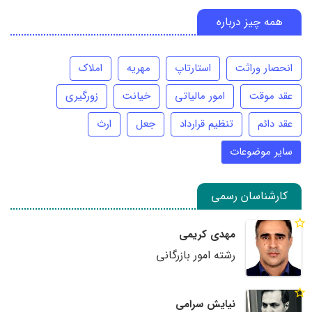
همه چیز درباره
انحصار وراثت
استارتاپ
مهریه
املاک
عقد موقت
امور مالیاتی
خیانت
زورگیری
عقد دائم
تنظیم قرارداد
جعل
ارث
سایر موضوعات
کارشناسان رسمی
مهدی کریمی
رشته امور بازرگانی
نیایش سرامی