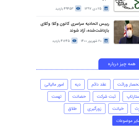
25 دی 1397
49453 بازدید
رییس اتحادیه سراسری کانون وکلا: وکلای
بازداشت‌شده، آزاد شوند
20 شهریور 1400
41645 بازدید
همه چیز درباره
نحصار وراثت
عقد دائم
دیه
امور مالیاتی
تارتاپ
ثبت شرکت
حضانت
تهمت
رث
خیانت
زورگیری
طلاق
ایر موضوعات