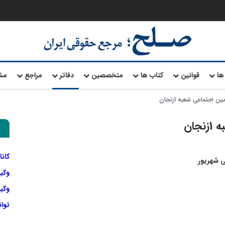
ها
قوانین
کتاب ها
متخصصین
دفاتر
مراجع
مش
ن اجتماعی شعبه 1زنجان
جان
کانا
 شهریور
وکی
وکیل
توا