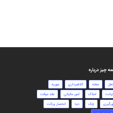
ه چیز درباره
عل
سفته
کلاهبرداری
مهریه
یانت
املاک
امور مالیاتی
عقد موقت
ورگیری
چک
دیه
انحصار وراثت