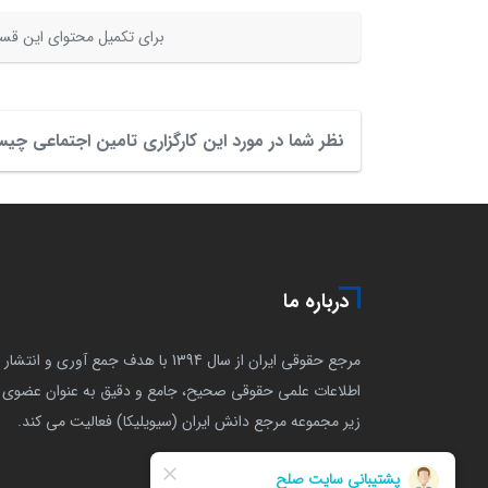
برای تکمیل محتوای این قسم
نظر شما در مورد این کارگزاری تامین اجتماعی چ
درباره ما
مرجع حقوقی ایران از سال 1394 با هدف جمع آوری و انتشار
اطلاعات علمی حقوقی صحیح، جامع و دقیق به عنوان عضوی ا
زیر مجموعه مرجع دانش ایران (سیویلیکا) فعالیت می کند.