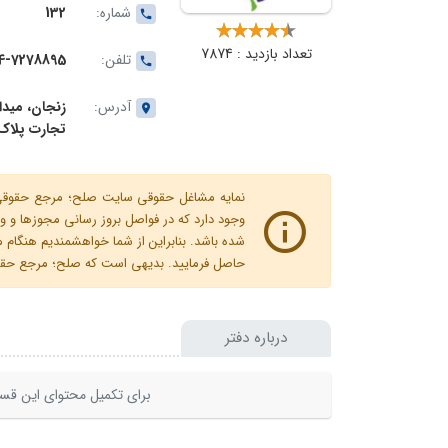
شماره:
132
تعداد بازدید : 7874
تلفن:
4-7278895
آدرس:
زنجان، مید
تجارت پلاک 23ط فوقانی تالار گلر
نمایه مشاغل حقوقی سایت صلح؛ مرجع حقوقی ای
وجود دارد که در فواصل بروز رسانی مجوزها
شده باشد. بنابراین از شما خواهشمندیم هنگا
حاصل فرمایید. بدیهی است که صلح؛ مرجع حقوقی
درباره دفتر
برای تکمیل محتوای این قسم