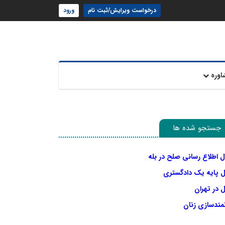
درخواست ویرایش/ثبت نام
ورود
اوره
جستجو شده ها
ل اطلاع رسانی صلح در بله
ل پایه یک دادگستری
 در تهران
نمندسازی زنان