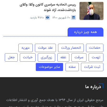
رییس اتحادیه سراسری کانون وکلا: وکلای
بازداشت‌شده، آزاد شوند
20 شهریور 1400
41610 بازدید
همه چیز درباره
حضانت
انحصار وراثت
عقد موقت
مهریه
تهمت
سرقت
نفقه
زورگیری
خیانت
جعل
ثبت شرکت
سفته
سایر موضوعات
درباره ما
مرجع حقوقی ایران از سال 1394 با هدف جمع آوری و انتشار اطلاعات
علمی حقوقی صحیح، جامع و دقیق به عنوان عضوی از زیر مجموعه