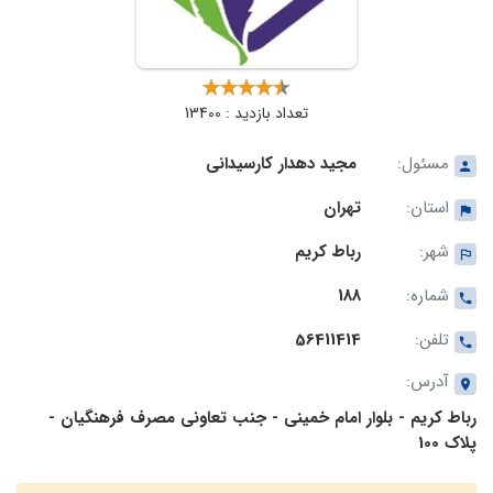
تعداد بازدید : 13400
مسئول:
مجید دهدار کارسیدانی
استان:
تهران
شهر:
رباط کریم
شماره:
188
تلفن:
56411414
آدرس:
رباط کریم - بلوار امام خمینی - جنب تعاونی مصرف فرهنگیان -
پلاک 100