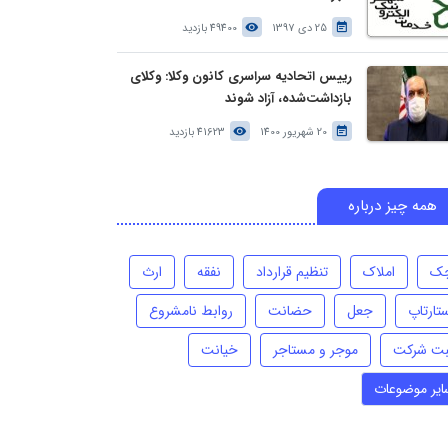
25 دی 1397
49400 بازدید
رییس اتحادیه سراسری کانون وکلا: وکلای
بازداشت‌شده، آزاد شوند
20 شهریور 1400
41623 بازدید
همه چیز درباره
ک
املاک
تنظیم قرارداد
نفقه
ارث
تارتاپ
جعل
حضانت
روابط نامشروع
بت شرکت
موجر و مستاجر
خیانت
ایر موضوعات