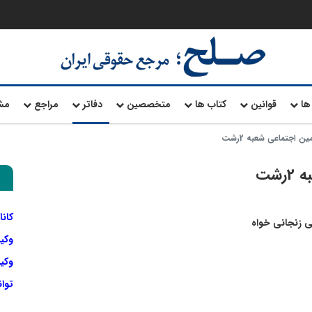
ها
قوانین
کتاب ها
متخصصین
دفاتر
مراجع
مش
ین اجتماعی شعبه 2رشت
شت
کانا
 زنجانی خواه
وکی
وکیل
توا