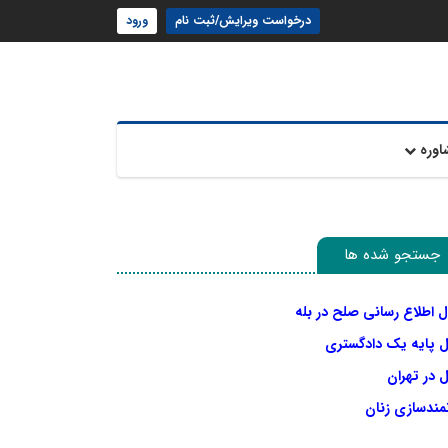
درخواست ویرایش/ثبت نام
ورود
اوره
جستجو شده ها
ل اطلاع رسانی صلح در بله
ل پایه یک دادگستری
 در تهران
نمندسازی زنان