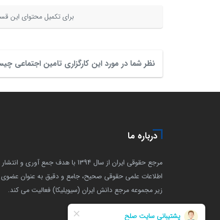
برای تکمیل محتوای این قسم
نظر شما در مورد این کارگزاری تامین اجتماعی چ
درباره ما
مرجع حقوقی ایران از سال 1394 با هدف جمع آوری و انتشار
اطلاعات علمی حقوقی صحیح، جامع و دقیق به عنوان عضوی ا
زیر مجموعه مرجع دانش ایران (سیویلیکا) فعالیت می کند.