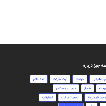
ه چیز درباره
ور مالیاتی
خیانت
ثبت شرکت
عقد دائم
رقت
طلاق
موجر و مستاجر
وابط نامشروع
انحصار وراثت
استارتاپ