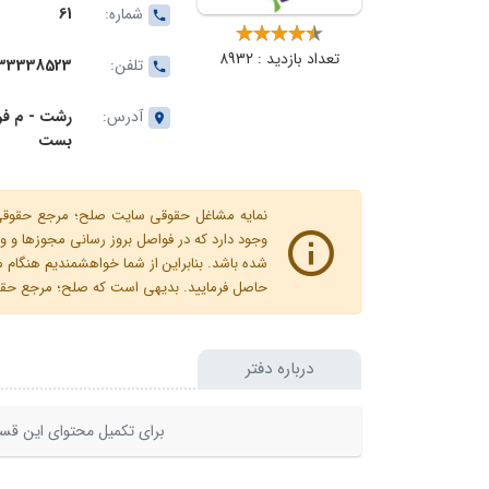
شماره:
61
تعداد بازدید : 8932
تلفن:
33338523
آدرس:
بست
نمایه مشاغل حقوقی سایت صلح؛ مرجع حقوقی ای
وجود دارد که در فواصل بروز رسانی مجوزها
شده باشد. بنابراین از شما خواهشمندیم هنگا
حاصل فرمایید. بدیهی است که صلح؛ مرجع حقوقی
درباره دفتر
برای تکمیل محتوای این قسم