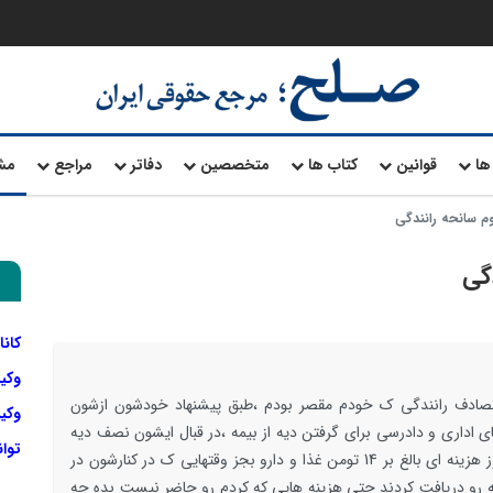
ها
قوانین
کتاب ها
متخصصین
دفاتر
مراجع
مش
 سانحه رانندگی
گی
کانا
وکی
تصادف رانندگی ک خودم مقصر بودم ،طبق پیشنهاد خودشون ازشون
وکیل
ای اداری و دادرسی برای گرفتن دیه از بیمه ،در قبال ایشون نصف دیه
توا
رو به من بدهند ،اما من بجا دو هفته دقیقا 63روز هزینه ای بالغ بر 14 تومن غذا و دارو بجز وقتهایی ک در کنارشون در
یه رو دریافت کردند حتی هزینه هایی که کردم رو حاضر نیست بده چه