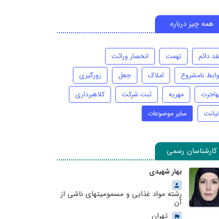
همه چیز درباره
قد دائم
تهمت
انحصار وراثت
وابط نامشروع
املاک
جعل
زورگیری
هاجرت
مهریه
ثبت شرکت
کلاهبرداری
یانت
سایر موضوعات
کارشناسان رسمی
بهار شهیدی
رشته مواد غذایی و مسمومیتهای ناشی از
آن
تهران