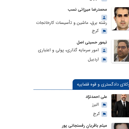
محمدرضا میرزائی نسب
رشته برق، ماشین و تأسیسات کارخانجات
کرج
تیمور حسینی اصل
امور سرمایه گذاری، پولی و اعتباری
اردبیل
کلای دادگستری و قوه قضاییه
علی احمدنژاد
البرز
کرج
میثم باقریان رفسنجانی پور