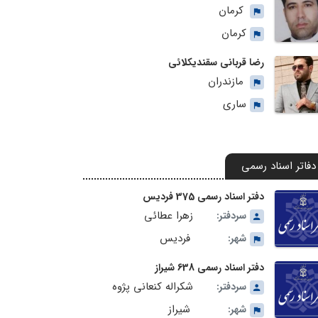
کرمان
کرمان
رضا قربانی سقندیکلائی
مازندران
ساری
دفاتر اسناد رسمی
دفتر اسناد رسمی 375 فردیس
زهرا عطائی
سردفتر:
فردیس
شهر:
دفتر اسناد رسمی 638 شیراز
شکراله کنعانی پژوه
سردفتر:
شیراز
شهر: