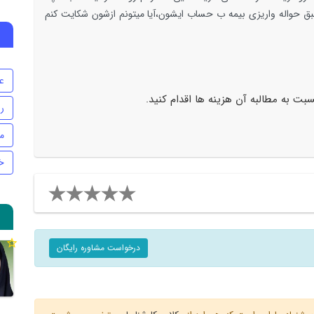
ل دیه 170 میلیون شده ،طبق حواله واریزی بیمه ب حساب ایشون،آیا میتونم ازشون شکایت کنم
ع
بت به مطالبه آن هزینه ها اقدام کنید.
ر
م
خ
درخواست مشاوره رایگان