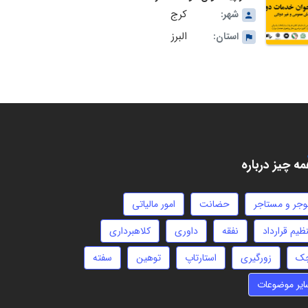
کرج
شهر:
البرز
استان:
ه چیز درباره
وجر و مستاجر
حضانت
امور مالیاتی
ظیم قرارداد
نفقه
داوری
کلاهبرداری
ک
زورگیری
استارتاپ
توهین
سفته
ایر موضوعات