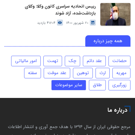
رییس اتحادیه سراسری کانون وکلا: وکلای
بازداشت‌شده، آزاد شوند
20 شهریور 1400
41604 بازدید
همه چیز درباره
حضانت
عقد دائم
چک
تهمت
امور مالیاتی
مهریه
ارث
توهین
عقد موقت
سفته
زورگیری
طلاق
سایر موضوعات
درباره ما
مرجع حقوقی ایران از سال 1394 با هدف جمع آوری و انتشار اطلاعات