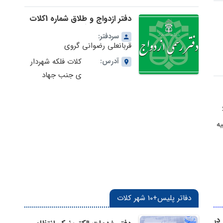
بنزین - کد پستی:
دفتر ازدواج و طلاق شماره 1کلات
9371684418
در استان خراسان رضوی
سردفتر:
قربانعلی رضوانی گروی
آدرس:
کلات فلکه شهردار
ی جنب جهاد
کشاورزی - کد
پستی:
9371773515
ه
دفاتر پلیس+10 شهر کلات
ه 41کلات در