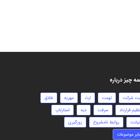
ه چیز درباره
بت شرکت
تهمت
ارث
مهریه
طلاق
ظیم قرارداد
سرقت
دیه
استارتاپ
یانت
روابط نامشروع
زورگیری
ایر موضوعات