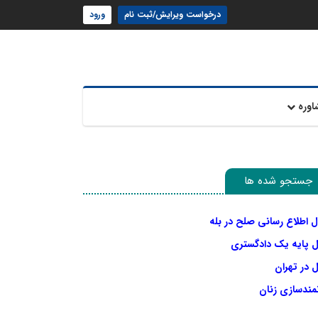
درخواست ویرایش/ثبت نام
ورود
اوره
جستجو شده ها
ل اطلاع رسانی صلح در بله
ل پایه یک دادگستری
 در تهران
نمندسازی زنان