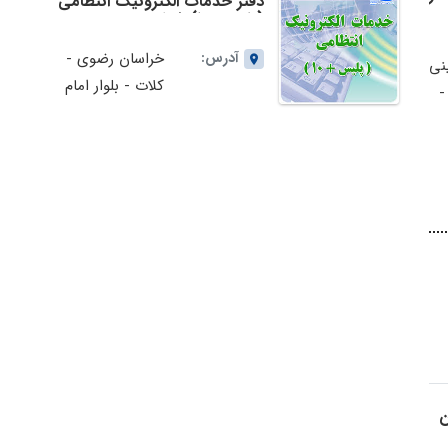
دفتر خدمات الکترونیک انتظامی
(پلیس+10) شماره
512111کلاتاستان خراسان رضوی
آدرس:
خراسان رضوی -
نی
کلات - بلوار امام
-
رضا(ع)جنب
آموزشگاه رانندگی
متر 70
ن