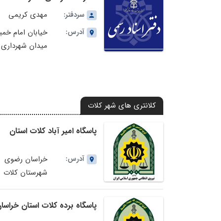
استان خراسان رضوی
مهدی کریمی
سردفتر:
آدرس:
خیابان امام خمی
میدان شهرداری 
کد پستی:
9371815668
کلانتری های شهر کلات
پاسگاه امیر آباد کلات استان
خراسان رضوی
آدرس:
خراسان رضوی
شهرستان کلات
نادری کیلو
جاده مشهد
پاسگاه برده کلات استان خراسا
روستای امیر آباد
رضوی