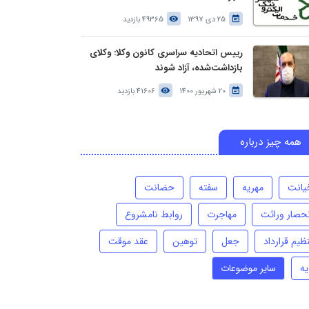
25 دی 1397
49365 بازدید
رییس اتحادیه سراسری کانون وکلا: وکلای
بازداشت‌شده، آزاد شوند
20 شهریور 1400
41606 بازدید
همه چیز درباره
یانت
مهریه
سفته
حضانت
نحصار وراثت
مهاجرت
روابط نامشروع
ظیم قرارداد
جعل
توهین
عقد موقت
یه
سایر موضوعات