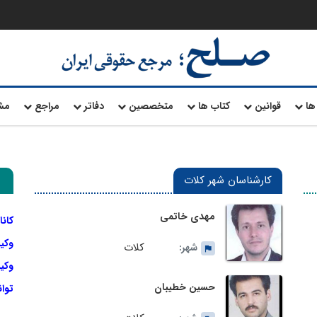
ها
قوانین
کتاب ها
متخصصین
دفاتر
مراجع
مش
کارشناسان شهر کلات
مهدی خاتمی
کانا
وکی
کلات
شهر:
وکیل
حسین خطیبان
توا