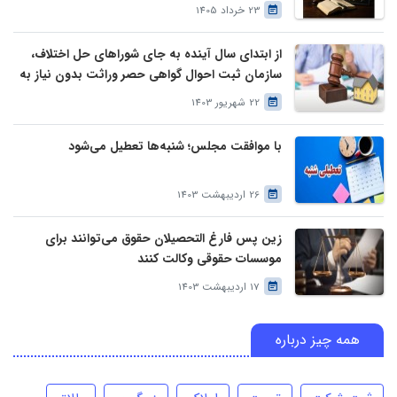
23 خرداد 1405
از ابتدای سال آینده به جای شوراهای حل اختلاف،
سازمان ثبت احوال گواهی حصر وراثت بدون نیاز به
درخواست وراث صادر خواهد کرد
22 شهریور 1403
با موافقت مجلس؛ شنبه‌ها تعطیل می‌شود
26 اردیبهشت 1403
زین پس فارغ التحصیلان حقوق می‌توانند برای
موسسات حقوقی وکالت کنند
17 اردیبهشت 1403
همه چیز درباره