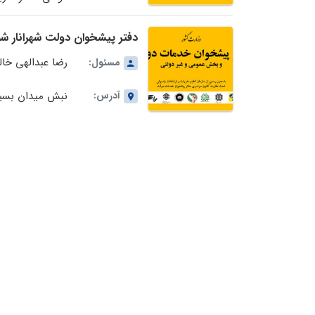
دفتر پیشخوان دولت شهرانار شماره 72-29-1086 در استا
رضا عبدالهی خال
مسئول:
آدرس:
نبش میدان بسی