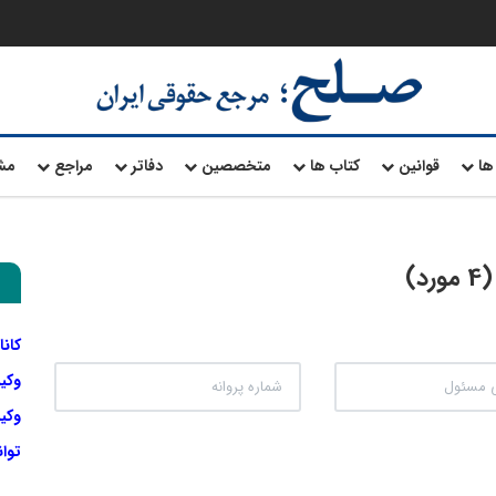
ها
قوانین
کتاب ها
متخصصین
دفاتر
مراجع
مش
)
کانا
وکی
وکیل
توا