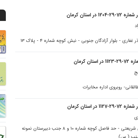
ر استان کرمان
د
ر غفاری - بلوار آزادگان جنوبی - نبش کوچه شماره 4 - پلاک 13
ن کرمان
ج
القانی- روبروی اداره مخابرات
ر استان کرمان
ی
خیابان دکتر علی شریعتی - حد فاصل کوچه شماره 10 و 8 جنب دبیرستان نمونه
نب ( س)