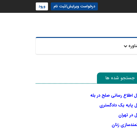
درخواست ویرایش/ثبت نام
ورود
اوره
جستجو شده ها
ل اطلاع رسانی صلح در بله
ل پایه یک دادگستری
 در تهران
نمندسازی زنان