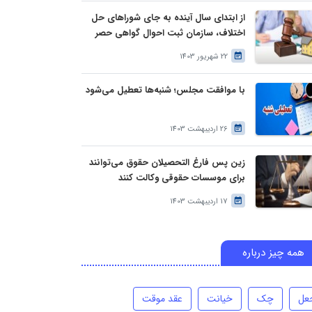
از ابتدای سال آینده به جای شوراهای حل
اختلاف، سازمان ثبت احوال گواهی حصر
وراثت بدون نیاز به درخواست وراث صادر
22 شهریور 1403
خواهد کرد
با موافقت مجلس؛ شنبه‌ها تعطیل می‌شود
26 اردیبهشت 1403
زین پس فارغ التحصیلان حقوق می‌توانند
برای موسسات حقوقی وکالت کنند
17 اردیبهشت 1403
همه چیز درباره
عل
چک
خیانت
عقد موقت