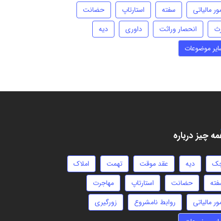
ور مالیاتی
سفته
استارتاپ
حضانت
رث
انحصار وراثت
داوری
دیه
ایر موضوعات
ه چیز درباره
ک
دیه
عقد موقت
تهمت
املاک
فته
حضانت
استارتاپ
مهاجرت
ور مالیاتی
روابط نامشروع
زورگیری