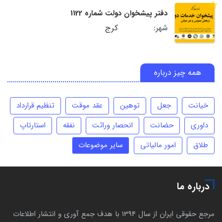
دفتر پیشخوان دولت شماره 1122
کرج
شهر:
همه چیز درباره
خیانت
جعل
توهین
عقد موقت
تنظیم قرارداد
داوری
حضانت
انحصار وراثت
نفقه
استارتاپ
طلاق
امور مالیاتی
سایر موضوعات
درباره ما
مرجع حقوقی ایران از سال 1394 با هدف جمع آوری و انتشار اطلاعات