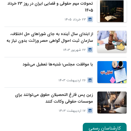
تحولات مهم حقوقی و قضایی ایران در روز 23 خرداد
1405
23 خرداد 1405
از ابتدای سال آینده به جای شوراهای حل اختلاف،
سازمان ثبت احوال گواهی حصر وراثت بدون نیاز به
درخواست وراث صادر خواهد کرد
22 شهریور 1403
با موافقت مجلس؛ شنبه‌ها تعطیل می‌شود
26 اردیبهشت 1403
زین پس فارغ التحصیلان حقوق می‌توانند برای
موسسات حقوقی وکالت کنند
17 اردیبهشت 1403
کارشناسان رسمی