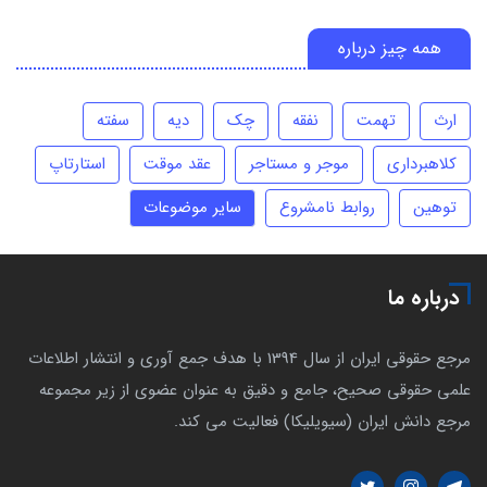
همه چیز درباره
ارث
تهمت
نفقه
چک
دیه
سفته
کلاهبرداری
موجر و مستاجر
عقد موقت
استارتاپ
توهین
روابط نامشروع
سایر موضوعات
درباره ما
مرجع حقوقی ایران از سال 1394 با هدف جمع آوری و انتشار اطلاعات
علمی حقوقی صحیح، جامع و دقیق به عنوان عضوی از زیر مجموعه
مرجع دانش ایران (سیویلیکا) فعالیت می کند.