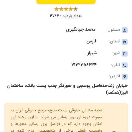
تعداد بازدید : 4764
مسئول:
محمد جهانگیری
استان:
فارس
شهر:
شیراز
تلفن:
7132356634
آدرس:
خیابان زند،حدفاصل پوسچی و صورتگر جنب پست بانک، ساختمان
البرز(همکف)
نمایه مشاغل حقوقی سایت صلح؛ مرجع حقوقی ایران به
صورت دوره ای بروز رسانی می شوند. با این وجود این
امکان وجود دارد که در فواصل بروز رسانی مجوزها و
وضعیت شغلی برخی از متخصصین درج شده در