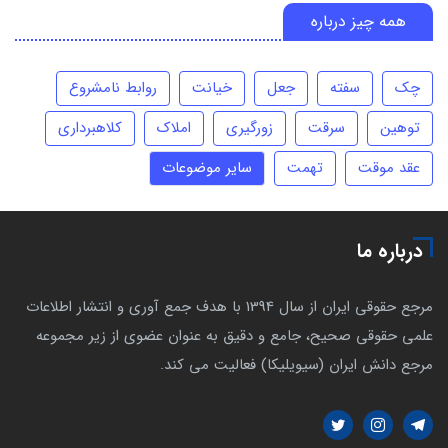
همه چیز درباره
چک
سفته
جعل
خیانت
روابط نامشروع
توهین
سرقت
زورگیری
املاک
کلاهبرداری
عقد موقت
تهمت
سایر موضوعات
درباره ما
مرجع حقوقی ایران از سال 1394 با هدف جمع آوری و انتشار اطلاعات
علمی حقوقی صحیح، جامع و دقیق به عنوان عضوی از زیر مجموعه
مرجع دانش ایران (سیویلیکا) فعالیت می کند.