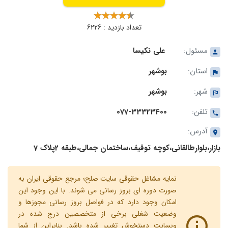
تعداد بازدید : 6226
مسئول:
علی نکیسا
استان:
بوشهر
شهر:
بوشهر
تلفن:
077-33323400
آدرس:
بازار،بلوارطالقانی،کوچه توقیف،ساختمان جمالی،طبقه 2پلاک 7
نمایه مشاغل حقوقی سایت صلح؛ مرجع حقوقی ایران به
صورت دوره ای بروز رسانی می شوند. با این وجود این
امکان وجود دارد که در فواصل بروز رسانی مجوزها و
وضعیت شغلی برخی از متخصصین درج شده در
وبسایت دستخوش تغییر شده باشد. بنابراین از شما