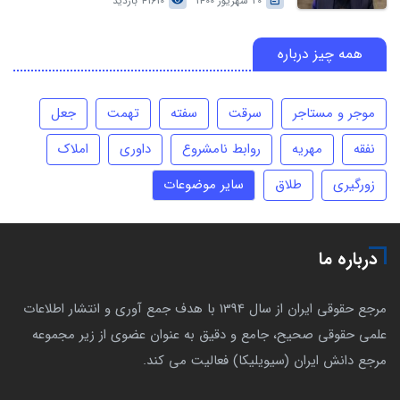
20 شهریور 1400
41610 بازدید
همه چیز درباره
موجر و مستاجر
سرقت
سفته
تهمت
جعل
نفقه
مهریه
روابط نامشروع
داوری
املاک
زورگیری
طلاق
سایر موضوعات
درباره ما
مرجع حقوقی ایران از سال 1394 با هدف جمع آوری و انتشار اطلاعات
علمی حقوقی صحیح، جامع و دقیق به عنوان عضوی از زیر مجموعه
مرجع دانش ایران (سیویلیکا) فعالیت می کند.