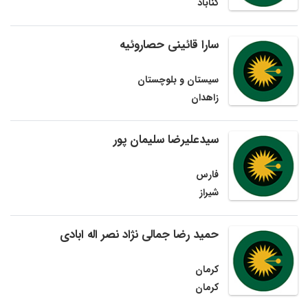
گناباد
سارا قائینی حصاروئیه
سیستان و بلوچستان
زاهدان
سیدعلیرضا سلیمان پور
فارس
شیراز
حمید رضا جمالی نژاد نصر اله ابادی
کرمان
کرمان