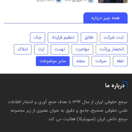
20 شهریور 1400
41626 بازدید
همه چیز درباره
ثبت شرکت
طلاق
تنظیم قرارداد
چک
انحصار وراثت
مهاجرت
تهمت
ارث
املاک
نفقه
سرقت
سفته
سایر موضوعات
درباره ما
مرجع حقوقی ایران از سال 1394 با هدف جمع آوری و انتشار اطلاعات
علمی حقوقی صحیح، جامع و دقیق به عنوان عضوی از زیر مجموعه
مرجع دانش ایران (سیویلیکا) فعالیت می کند.