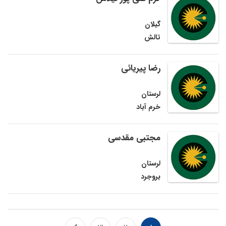
گیلان
تالش
رضا پیریائی
لرستان
خرم آباد
مجتبی مقدسی
لرستان
بروجرد