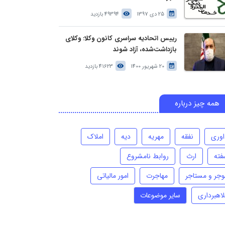
25 دی 1397
49394 بازدید
رییس اتحادیه سراسری کانون وکلا: وکلای
بازداشت‌شده، آزاد شوند
20 شهریور 1400
41623 بازدید
همه چیز درباره
اوری
نفقه
مهریه
دیه
املاک
فته
ارث
روابط نامشروع
وجر و مستاجر
مهاجرت
امور مالیاتی
لاهبرداری
سایر موضوعات