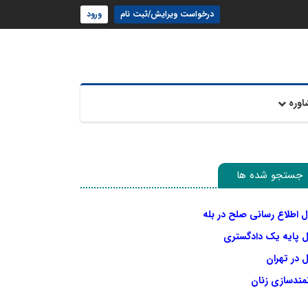
درخواست ویرایش/ثبت نام
ورود
اوره
جستجو شده ها
ل اطلاع رسانی صلح در بله
ل پایه یک دادگستری
 در تهران
نمندسازی زنان