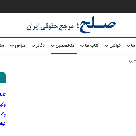
ها
قوانین
کتاب ها
متخصصین
دفاتر
مراجع
مش
فری
کانا
وکی
وکیل
توا