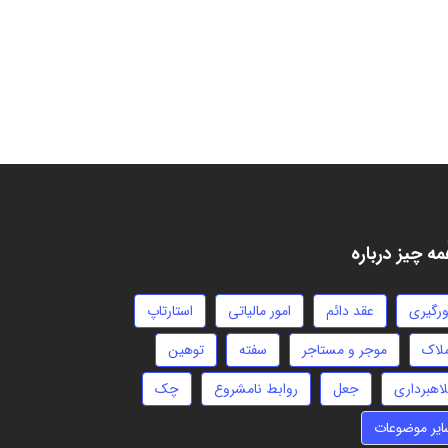
ه چیز درباره
ورگیری
عقد دائم
امور مالیاتی
استارتاپ
ملاک
موجر و مستاجر
سفته
توهین
لاهبرداری
جعل
روابط نامشروع
چک
ایر موضوعات