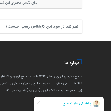
برای تکمیل محتوای این قسم
نظر شما در مورد این کارشناس رسمی چیست؟
درباره ما
مرجع حقوقی ایران از سال 1394 با هدف جمع آوری و انتشار
اطلاعات علمی حقوقی صحیح، جامع و دقیق به عنوان عضوی ا
زیر مجموعه مرجع دانش ایران (سیویلیکا) فعالیت می کند.