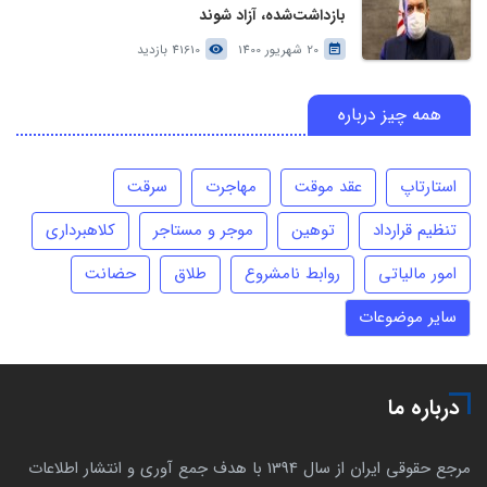
بازداشت‌شده، آزاد شوند
20 شهریور 1400
41610 بازدید
همه چیز درباره
استارتاپ
عقد موقت
مهاجرت
سرقت
تنظیم قرارداد
توهین
موجر و مستاجر
کلاهبرداری
امور مالیاتی
روابط نامشروع
طلاق
حضانت
سایر موضوعات
درباره ما
مرجع حقوقی ایران از سال 1394 با هدف جمع آوری و انتشار اطلاعات