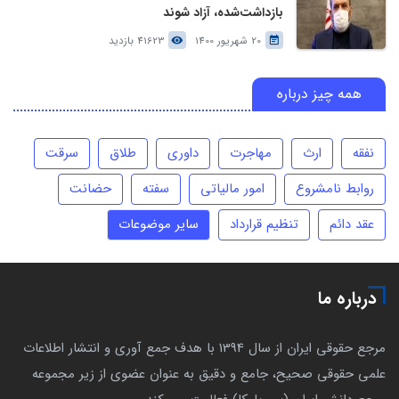
بازداشت‌شده، آزاد شوند
20 شهریور 1400
41623 بازدید
همه چیز درباره
نفقه
ارث
مهاجرت
داوری
طلاق
سرقت
روابط نامشروع
امور مالیاتی
سفته
حضانت
عقد دائم
تنظیم قرارداد
سایر موضوعات
درباره ما
مرجع حقوقی ایران از سال 1394 با هدف جمع آوری و انتشار اطلاعات
علمی حقوقی صحیح، جامع و دقیق به عنوان عضوی از زیر مجموعه