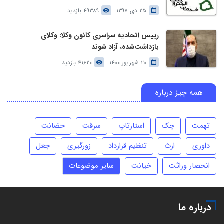
25 دی 1397
49389 بازدید
رییس اتحادیه سراسری کانون وکلا: وکلای
بازداشت‌شده، آزاد شوند
20 شهریور 1400
41620 بازدید
همه چیز درباره
تهمت
چک
استارتاپ
سرقت
حضانت
داوری
ارث
تنظیم قرارداد
زورگیری
جعل
انحصار وراثت
خیانت
سایر موضوعات
درباره ما