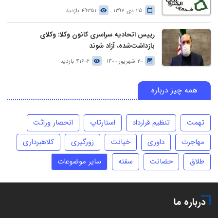
25 دی 1397
49351 بازدید
رییس اتحادیه سراسری کانون وکلا: وکلای
بازداشت‌شده، آزاد شوند
20 شهریور 1400
41602 بازدید
همه چیز درباره
تهمت
تنظیم قرارداد
استارتاپ
انحصار وراثت
مهاجرت
داوری
خیانت
زورگیری
کلاهبرداری
طلاق
حضانت
سفته
سایر موضوعات
درباره ما