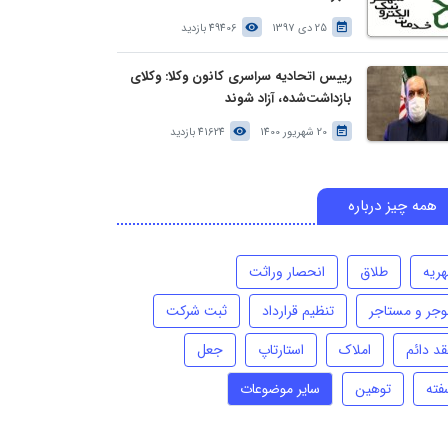
25 دی 1397
49406 بازدید
رییس اتحادیه سراسری کانون وکلا: وکلای
بازداشت‌شده، آزاد شوند
20 شهریور 1400
41624 بازدید
همه چیز درباره
هریه
طلاق
انحصار وراثت
وجر و مستاجر
تنظیم قرارداد
ثبت شرکت
قد دائم
املاک
استارتاپ
جعل
فته
توهین
سایر موضوعات