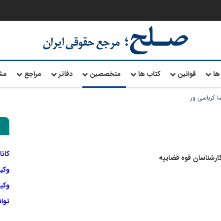
ها
قوانین
کتاب ها
متخصصین
دفاتر
مراجع
مش
 کرباسی ور
کانا
 کارشناسان قوه قضاییه
وکی
وکیل
توا