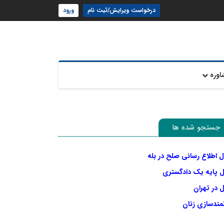
درخواست ویرایش/ثبت نام
ورود
اوره
جستجو شده ها
ل اطلاع رسانی صلح در بله
ل پایه یک دادگستری
 در تهران
نمندسازی زنان