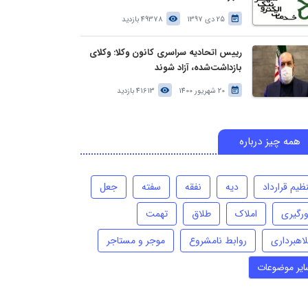
25 دی 1397
49378 بازدید
رییس اتحادیه سراسری کانون وکلا: وکلای
بازداشت‌شده، آزاد شوند
20 شهریور 1400
41613 بازدید
همه چیز درباره
ظیم قرارداد
دیه
نفقه
سفته
جعل
ورگیری
املاک
طلاق
تهمت
لاهبرداری
روابط نامشروع
موجر و مستاجر
ایر موضوعات