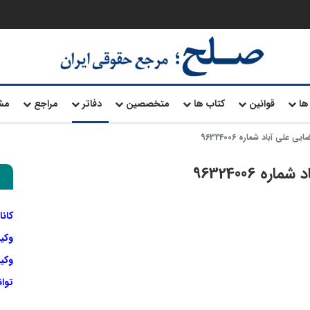
ها
قوانین
کتاب ها
متخصصین
دفاتر
مراجع
مش
لی آباد شماره 96324006
 96324006
کانا
وکی
وکیل
توا