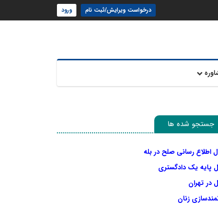
درخواست ویرایش/ثبت نام
ورود
اوره
جستجو شده ها
ل اطلاع رسانی صلح در بله
ل پایه یک دادگستری
 در تهران
نمندسازی زنان