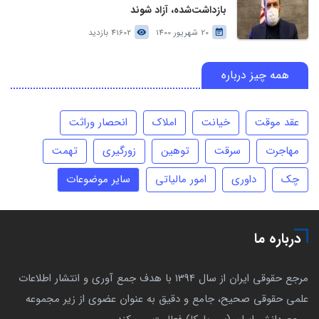
بازداشت‌شده، آزاد شوند
20 شهریور 1400
41602 بازدید
همه چیز درباره
عقد موقت
خیانت
املاک
انحصار وراثت
مهاجرت
سرقت
توهین
زورگیری
تهمت
چک
داوری
امور مالیاتی
سایر موضوعات
درباره ما
مرجع حقوقی ایران از سال 1394 با هدف جمع آوری و انتشار اطلاعات
علمی حقوقی صحیح، جامع و دقیق به عنوان عضوی از زیر مجموعه