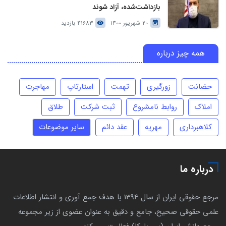
بازداشت‌شده، آزاد شوند
20 شهریور 1400
41683 بازدید
همه چیز درباره
حضانت
زورگیری
تهمت
استارتاپ
مهاجرت
املاک
روابط نامشروع
ثبت شرکت
طلاق
کلاهبرداری
مهریه
عقد دائم
سایر موضوعات
درباره ما
مرجع حقوقی ایران از سال 1394 با هدف جمع آوری و انتشار اطلاعات
علمی حقوقی صحیح، جامع و دقیق به عنوان عضوی از زیر مجموعه