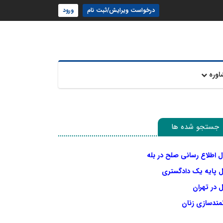
درخواست ویرایش/ثبت نام
ورود
اوره
جستجو شده ها
ل اطلاع رسانی صلح در بله
ل پایه یک دادگستری
 در تهران
نمندسازی زنان