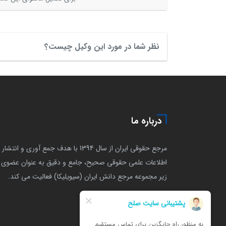
نظر شما در مورد این وکیل چیست؟
درباره ما
مرجع حقوقی ایران از سال 1394 با هدف جمع آوری و انتشار
اطلاعات علمی حقوقی صحیح، جامع و دقیق به عنوان عضوی ا
زیر مجموعه مرجع دانش ایران (سیویلیکا) فعالیت می کند.