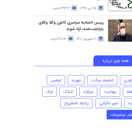
25 دی 1397
49379 بازدید
رییس اتحادیه سراسری کانون وکلا: وکلای
بازداشت‌شده، آزاد شوند
20 شهریور 1400
41613 بازدید
همه چیز درباره
اوری
انحصار وراثت
مهریه
توهین
فقه
مهاجرت
سرقت
املاک
چک
یه
امور مالیاتی
روابط نامشروع
ایر موضوعات