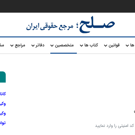
ها
قوانین
کتاب ها
متخصصین
دفاتر
مراجع
مش
کانا
وکی
وکیل
توا
د امنیتی را وارد نمایید