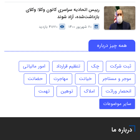
رییس اتحادیه سراسری کانون وکلا: وکلای
بازداشت‌شده، آزاد شوند
20 شهریور 1400
41620 بازدید
همه چیز درباره
ثبت شرکت
چک
تنظیم قرارداد
امور مالیاتی
موجر و مستاجر
خیانت
مهاجرت
حضانت
انحصار وراثت
املاک
توهین
تهمت
سایر موضوعات
درباره ما