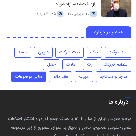
بازداشت‌شده، آزاد شوند
20 شهریور 1400
41685 بازدید
همه چیز درباره
عقد موقت
چک
ثبت شرکت
داوری
سفته
تنظیم قرارداد
ارث
املاک
جعل
موجر و مستاجر
مهریه
عقد دائم
سایر موضوعات
درباره ما
مرجع حقوقی ایران از سال 1394 با هدف جمع آوری و انتشار اطلاعات
علمی حقوقی صحیح، جامع و دقیق به عنوان عضوی از زیر مجموعه