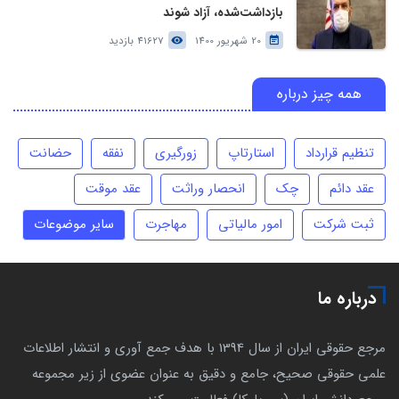
بازداشت‌شده، آزاد شوند
20 شهریور 1400
41627 بازدید
همه چیز درباره
تنظیم قرارداد
استارتاپ
زورگیری
نفقه
حضانت
عقد دائم
چک
انحصار وراثت
عقد موقت
ثبت شرکت
امور مالیاتی
مهاجرت
سایر موضوعات
درباره ما
مرجع حقوقی ایران از سال 1394 با هدف جمع آوری و انتشار اطلاعات
علمی حقوقی صحیح، جامع و دقیق به عنوان عضوی از زیر مجموعه