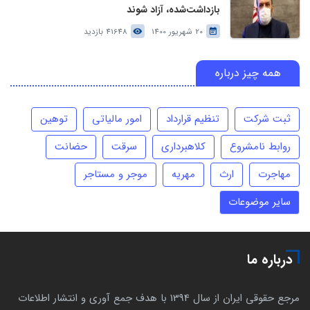
بازداشت‌شده، آزاد شوند
20 شهریور 1400
41648 بازدید
همه چیز درباره
ثبت شرکت
تنظیم قرارداد
امور مالیاتی
توهین
روابط نامشروع
کلاهبرداری
سرقت
حضانت
مهاجرت
ارث
مهریه
موجر و مستاجر
سایر موضوعات
درباره ما
مرجع حقوقی ایران از سال 1394 با هدف جمع آوری و انتشار اطلاعات