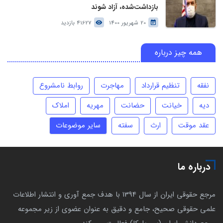
بازداشت‌شده، آزاد شوند
20 شهریور 1400
41627 بازدید
همه چیز درباره
نفقه
تنظیم قرارداد
مهاجرت
روابط نامشروع
دیه
خیانت
حضانت
مهریه
املاک
عقد موقت
ارث
سفته
سایر موضوعات
درباره ما
مرجع حقوقی ایران از سال 1394 با هدف جمع آوری و انتشار اطلاعات
علمی حقوقی صحیح، جامع و دقیق به عنوان عضوی از زیر مجموعه