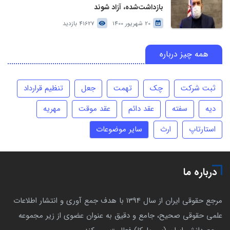
بازداشت‌شده، آزاد شوند
20 شهریور 1400
41627 بازدید
همه چیز درباره
ثبت شرکت
چک
تهمت
جعل
تنظیم قرارداد
دیه
سفته
عقد دائم
عقد موقت
مهریه
استارتاپ
ارث
سایر موضوعات
درباره ما
مرجع حقوقی ایران از سال 1394 با هدف جمع آوری و انتشار اطلاعات
علمی حقوقی صحیح، جامع و دقیق به عنوان عضوی از زیر مجموعه