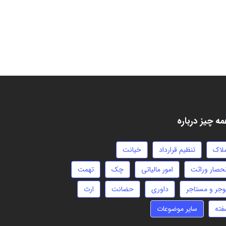
ه چیز درباره
ملاک
تنظیم قرارداد
خیانت
نحصار وراثت
امور مالیاتی
چک
تهمت
وجر و مستاجر
داوری
حضانت
ارث
فته
سایر موضوعات