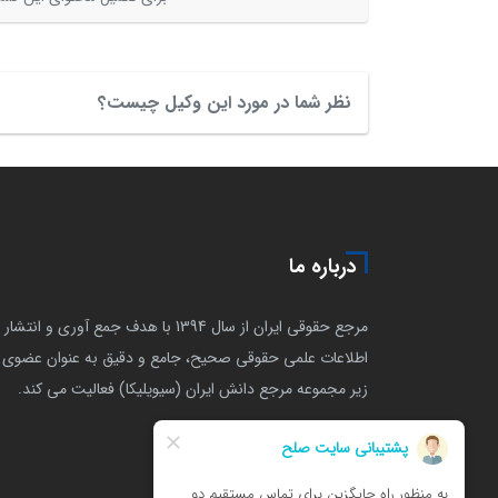
نظر شما در مورد این وکیل چیست؟
درباره ما
مرجع حقوقی ایران از سال 1394 با هدف جمع آوری و انتشار
اطلاعات علمی حقوقی صحیح، جامع و دقیق به عنوان عضوی ا
زیر مجموعه مرجع دانش ایران (سیویلیکا) فعالیت می کند.