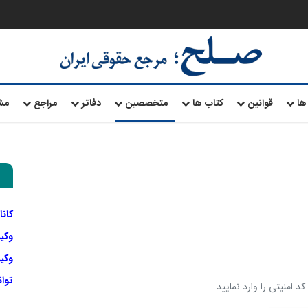
ها
قوانین
کتاب ها
متخصصین
دفاتر
مراجع
مش
کانا
وکی
وکیل
توا
د امنیتی را وارد نمایید