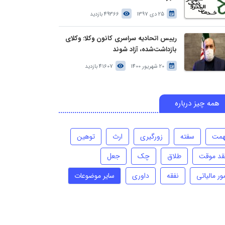
25 دی 1397
49366 بازدید
رییس اتحادیه سراسری کانون وکلا: وکلای
بازداشت‌شده، آزاد شوند
20 شهریور 1400
41607 بازدید
همه چیز درباره
همت
سفته
زورگیری
ارث
توهین
قد موقت
طلاق
چک
جعل
ور مالیاتی
نفقه
داوری
سایر موضوعات