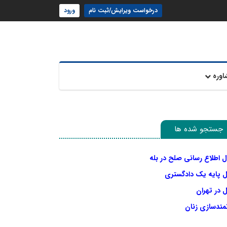
درخواست ویرایش/ثبت نام
ورود
اوره
جستجو شده ها
ل اطلاع رسانی صلح در بله
ل پایه یک دادگستری
 در تهران
نمندسازی زنان