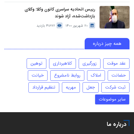
رییس اتحادیه سراسری کانون وکلا: وکلای
بازداشت‌شده، آزاد شوند
20 شهریور 1400
41672 بازدید
همه چیز درباره
عقد موقت
زورگیری
کلاهبرداری
توهین
حضانت
املاک
روابط نامشروع
خیانت
ثبت شرکت
جعل
مهریه
تنظیم قرارداد
سایر موضوعات
درباره ما