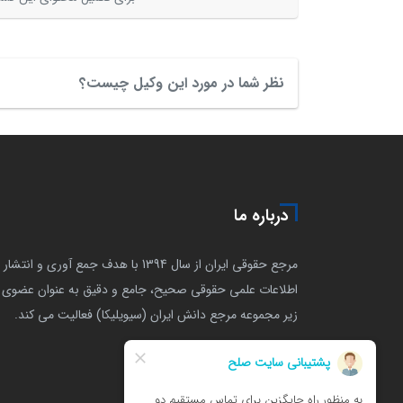
نظر شما در مورد این وکیل چیست؟
درباره ما
مرجع حقوقی ایران از سال 1394 با هدف جمع آوری و انتشار
اطلاعات علمی حقوقی صحیح، جامع و دقیق به عنوان عضوی ا
زیر مجموعه مرجع دانش ایران (سیویلیکا) فعالیت می کند.