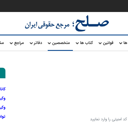
ها
قوانین
کتاب ها
متخصصین
دفاتر
مراجع
مش
کانا
وکی
وکیل
توا
د امنیتی را وارد نمایید