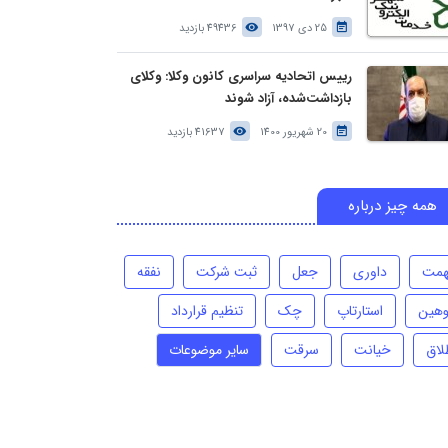
25 دی 1397
49436 بازدید
رییس اتحادیه سراسری کانون وکلا: وکلای
بازداشت‌شده، آزاد شوند
20 شهریور 1400
41637 بازدید
همه چیز درباره
همت
داوری
جعل
ثبت شرکت
نفقه
وهین
استارتاپ
چک
تنظیم قرارداد
لاق
خیانت
سرقت
سایر موضوعات