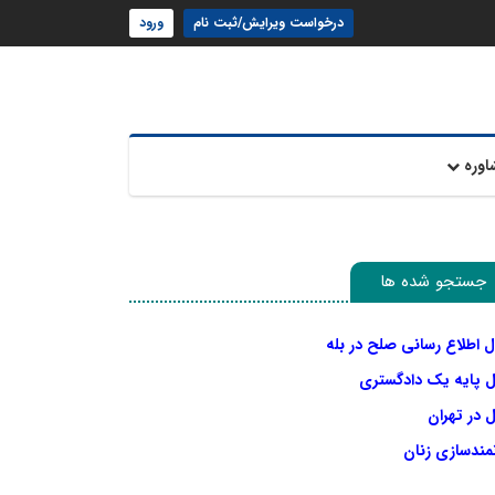
درخواست ویرایش/ثبت نام
ورود
اوره
جستجو شده ها
ل اطلاع رسانی صلح در بله
ل پایه یک دادگستری
 در تهران
نمندسازی زنان