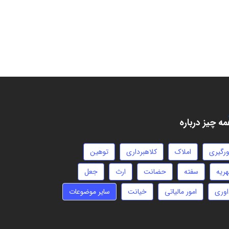
ه چیز درباره
ورگیری
املاک
کلاهبرداری
توهین
هریه
سفته
حضانت
ارث
جعل
اوری
امور مالیاتی
خیانت
سایر موضوعات