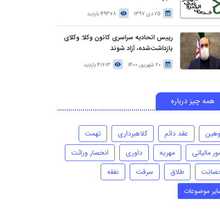
25 دی 1397
49378 بازدید
رییس اتحادیه سراسری کانون وکلا: وکلای
بازداشت‌شده، آزاد شوند
20 شهریور 1400
41613 بازدید
همه چیز درباره
وهین
عقد دائم
کلاهبرداری
تهمت
ور مالیاتی
مهریه
داوری
انحصار وراثت
ضانت
طلاق
سرقت
نفقه
ایر موضوعات