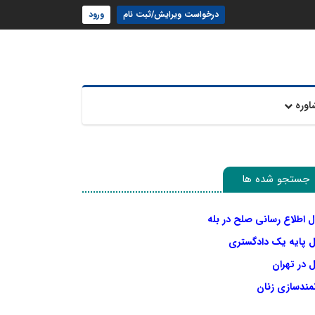
درخواست ویرایش/ثبت نام
ورود
اوره
جستجو شده ها
ل اطلاع رسانی صلح در بله
ل پایه یک دادگستری
 در تهران
نمندسازی زنان