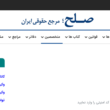
ها
قوانین
کتاب ها
متخصصین
دفاتر
مراجع
مش
کانا
وکی
وکیل
توا
د امنیتی را وارد نمایید