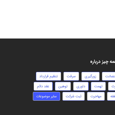
ه چیز درباره
ضانت
زورگیری
سرقت
تنظیم قرارداد
رث
تهمت
داوری
توهین
عقد دائم
فقه
مهاجرت
ثبت شرکت
سایر موضوعات