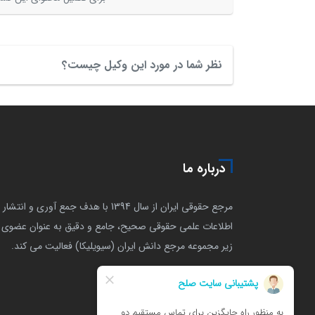
نظر شما در مورد این وکیل چیست؟
درباره ما
مرجع حقوقی ایران از سال 1394 با هدف جمع آوری و انتشار
اطلاعات علمی حقوقی صحیح، جامع و دقیق به عنوان عضوی ا
زیر مجموعه مرجع دانش ایران (سیویلیکا) فعالیت می کند.